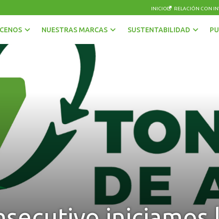
INICIO
RELACIÓN CON IN
CENOS
NUESTRAS MARCAS
SUSTENTABILIDAD
PU
AGUAS
OTRAS BEBIDAS
BEBIDAS CON GAS
PISCOS Y LICORES
CERVEZAS
SIDRA
ENERGÉTICAS Y DEPORTIVAS
VINOS Y ESPUMANTES
JUGOS, NÉCTARES Y BEBIDAS EN POLVO
nsecutivo iniciamos