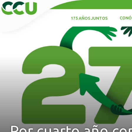
CONÓ
175 AÑOS JUNTOS
Por cuarto año co