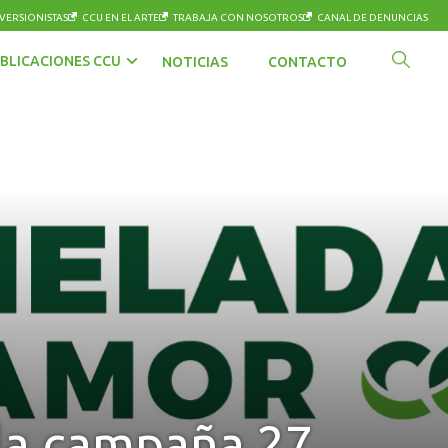
VERSIONISTAS
CCU EN EL ARTE
TRABAJA CON NOSOTROS
CANAL DE DENUNCIAS
BLICACIONES CCU
NOTICIAS
CONTACTO
 la campaña 27