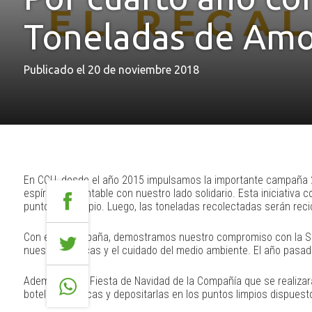
Toneladas de Amo
Publicado el 20 de noviembre 2018
En CCU, desde el año 2015 impulsamos la importante campaña 27
espíritu sustentable con nuestro lado solidario. Esta iniciativa 
puntos de acopio. Luego, las toneladas recolectadas serán recic
Con esta campaña, demostramos nuestro compromiso con la Suste
nuestras marcas y el cuidado del medio ambiente. El año pasa
Además, en la Fiesta de Navidad de la Compañía que se realizar
botellas plásticas y depositarlas en los puntos limpios dispuesto