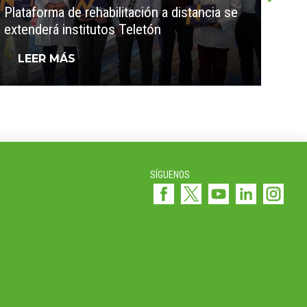
Plataforma de rehabilitación a distancia se
CCU
extenderá institutos Teletón
vacu
LEER MÁS
L
SÍGUENOS