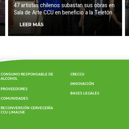
47 artistas chilenos subastan sus obras en
Sala de Arte CCU en beneficio a la Teletón
LEER MÁS
CONSUMO RESPONSABLE DE
CRECCU
ALCOHOL
INNOVACIÓN
PROVEEDORES
BASES LEGALES
COMUNIDADES
RECONVERSIÓN CERVECERÍA
CCU LIMACHE