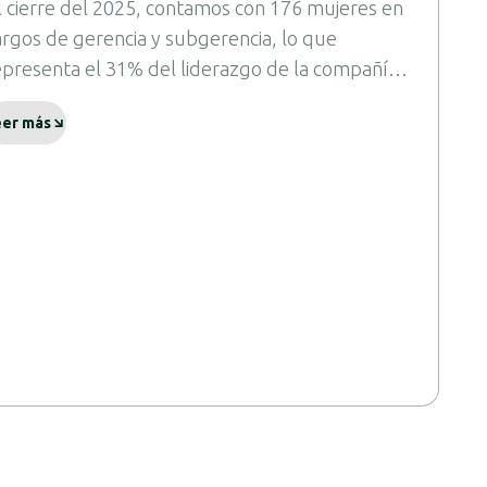
l cierre del 2025, contamos con 176 mujeres en
argos de gerencia y subgerencia, lo que
epresenta el 31% del liderazgo de la compañía
barcando los cinco países donde operamos,
eer más
hile, Argentina, Uruguay, Paraguay y Bolivia.
orresponden a profesionales que aportan un
alor clave en la gestión de equipos y en el
esarrollo regional de CCU.