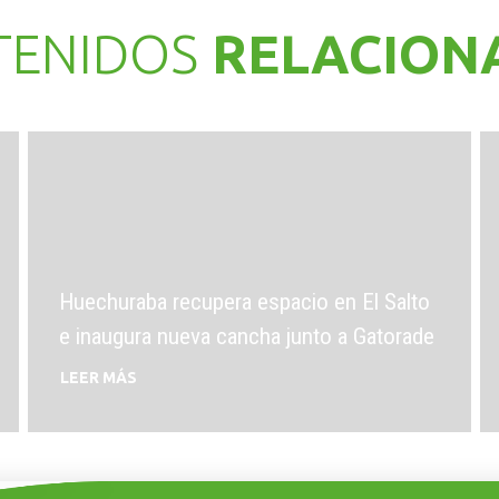
TENIDOS
RELACION
Huechuraba recupera espacio en El Salto
e inaugura nueva cancha junto a Gatorade
LEER MÁS