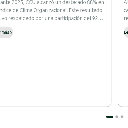
ante 2025, CCU alcanzó un destacado 88% en
A
índice de Clima Organizacional. Este resultado
c
uvo respaldado por una participación del 92%
r
sus colaboradores en las mediciones internas,
a
r más
L
que representa un incremento de 2 puntos
C
centuales en comparación con el año anterior.
C
v
d