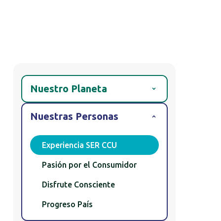
CCU impulsa una organización y mar
compromiso de sus trabajadores
Nuestro Planeta
Nuestras Personas
Equilibrio Hídrico
Vocación Circular
Experiencia SER CCU
Desafío Climático
Pasión por el Consumidor
Abastecimiento
Disfrute Consciente
Responsable
Progreso País