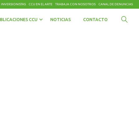
 INVERSIONISTAS
CCU EN EL ARTE
TRABAJA CON NOSOTROS
CANAL DE DENUNCIAS
BLICACIONES CCU
NOTICIAS
CONTACTO