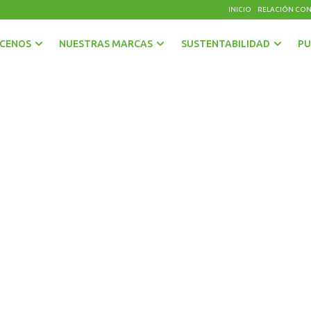
INICIO
RELACIÓN CON
CENOS
NUESTRAS MARCAS
SUSTENTABILIDAD
PU
AGUAS
OTRAS BEBIDAS
BEBIDAS CON GAS
PISCOS Y LICORES
CERVEZAS
SIDRA
ENERGÉTICAS Y DEPORTIVAS
VINOS Y ESPUMANTES
JUGOS, NÉCTARES Y BEBIDAS EN POLVO
encia SER CCU