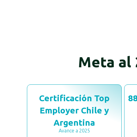
ca empleadora referente regional, reconociend
Meta al
Certificación Top
8
Employer Chile y
Argentina
Avance a 2025