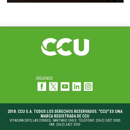
SÍGUENOS
2018. CCU S.A. TODOS LOS DERECHOS RESERVADOS. "CCU" ES UNA
MARCA REGISTRADA DE CCU
VITACURA 2670, LAS CONDES. SANTIAGO CHILE. TELÉFONO: (56-2) 2427 3000
FAX: (56-2) 2427 3333