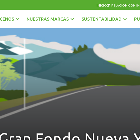
INICIO
RELACIÓN CON IN
CENOS
NUESTRAS MARCAS
SUSTENTABILIDAD
PU
AGUAS
OTRAS BEBIDAS
BEBIDAS CON GAS
PISCOS Y LICORES
CERVEZAS
SIDRA
ENERGÉTICAS Y DEPORTIVAS
VINOS Y ESPUMANTES
JUGOS, NÉCTARES Y BEBIDAS EN POLVO
 Gran Fondo Nueva Y