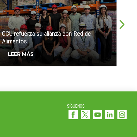
Avan
CCU refuerza su alianza con Red de
tran
Alimentos
Cer
LEER MÁS
L
SÍGUENOS