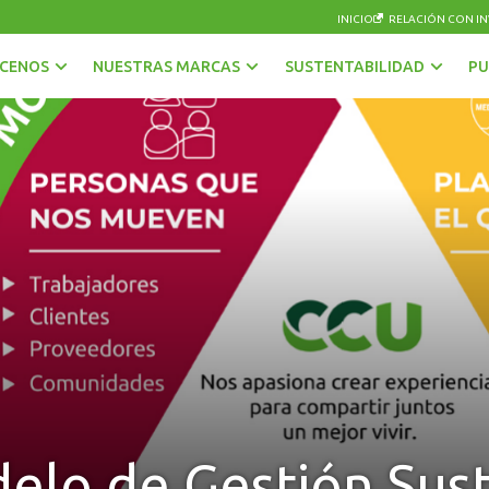
INICIO
RELACIÓN CON IN
CENOS
NUESTRAS MARCAS
SUSTENTABILIDAD
PU
AGUAS
OTRAS BEBIDAS
BEBIDAS CON GAS
PISCOS Y LICORES
CERVEZAS
SIDRA
ENERGÉTICAS Y DEPORTIVAS
VINOS Y ESPUMANTES
JUGOS, NÉCTARES Y BEBIDAS EN POLVO
elo de Gestión Sust