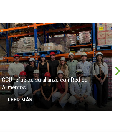
Avan
CCU refuerza su alianza con Red de
tran
Alimentos
Cer
LEER MÁS
L