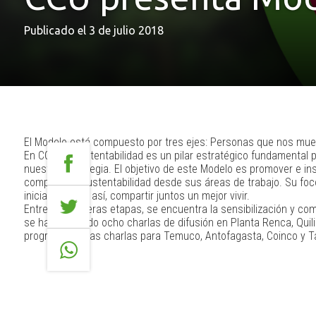
Publicado el 3 de julio 2018
El Modelo está compuesto por tres ejes: Personas que nos muev
En CCU, la Sustentabilidad es un pilar estratégico fundamental
nuestra estrategia. El objetivo de este Modelo es promover e in
compartir la sustentabilidad desde sus áreas de trabajo. Su foc
iniciativa, para así, compartir juntos un mejor vivir.
Entre las primeras etapas, se encuentra la sensibilización y co
se han realizado ocho charlas de difusión en Planta Renca, Quil
programando las charlas para Temuco, Antofagasta, Coinco y Ta