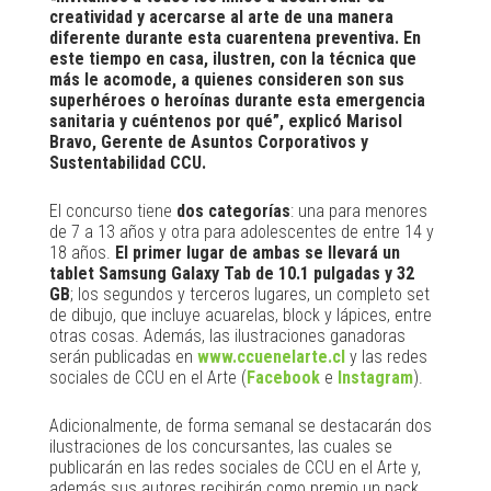
creatividad y acercarse al arte de una manera
diferente durante esta cuarentena preventiva. En
este tiempo en casa, ilustren, con la técnica que
más le acomode, a quienes consideren son sus
superhéroes o heroínas durante esta emergencia
sanitaria y cuéntenos por qué”, explicó Marisol
Bravo, Gerente de Asuntos Corporativos y
Sustentabilidad CCU.
El concurso tiene
dos categorías
: una para menores
de 7 a 13 años y otra para adolescentes de entre 14 y
18 años.
El primer lugar de ambas se llevará un
tablet Samsung Galaxy Tab de 10.1 pulgadas y 32
GB
; los segundos y terceros lugares, un completo set
de dibujo, que incluye acuarelas, block y lápices, entre
otras cosas. Además, las ilustraciones ganadoras
serán publicadas en
www.ccuenelarte.cl
y las redes
sociales de CCU en el Arte (
Facebook
e
Instagram
).
Adicionalmente, de forma semanal se destacarán dos
ilustraciones de los concursantes, las cuales se
publicarán en las redes sociales de CCU en el Arte y,
además sus autores recibirán como premio un pack