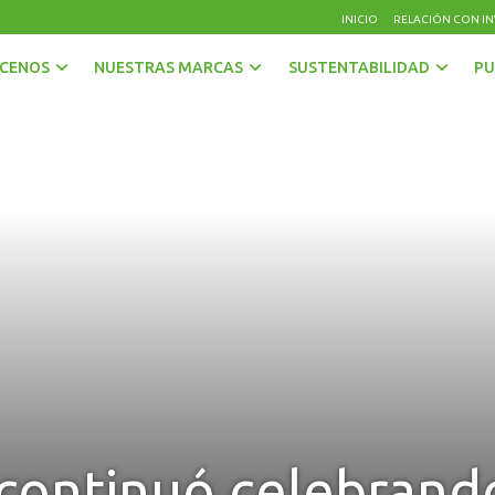
INICIO
RELACIÓN CON IN
CENOS
NUESTRAS MARCAS
SUSTENTABILIDAD
PU
AGUAS
OTRAS BEBIDAS
BEBIDAS CON GAS
PISCOS Y LICORES
CERVEZAS
SIDRA
ENERGÉTICAS Y DEPORTIVAS
VINOS Y ESPUMANTES
JUGOS, NÉCTARES Y BEBIDAS EN POLVO
 continuó celebrando