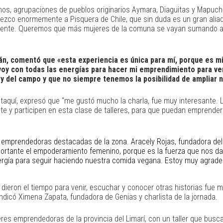
nos, agrupaciones de pueblos originarios Aymara, Diaguitas y Mapuch
adezco enormemente a Pisquera de Chile, que sin duda es un gran aliad
potente. Queremos que más mujeres de la comuna se vayan sumando a 
ián, comentó que «esta experiencia es única para mí, porque es m
y con todas las energías para hacer mi emprendimiento para ven
y del campo y que no siempre tenemos la posibilidad de ampliar 
otaquí, expresó que “me gustó mucho la charla, fue muy interesante. 
e y participen en esta clase de talleres, para que puedan emprender
 emprendedoras destacadas de la zona. Aracely Rojas, fundadora del e
ortante el empoderamiento femenino, porque es la fuerza que nos da 
rgía para seguir haciendo nuestra comida vegana. Estoy muy agradeci
 dieron el tiempo para venir, escuchar y conocer otras historias fue
indicó Ximena Zapata, fundadora de Genias y charlista de la jornada.
res emprendedoras de la provincia del Limarí, con un taller que bu