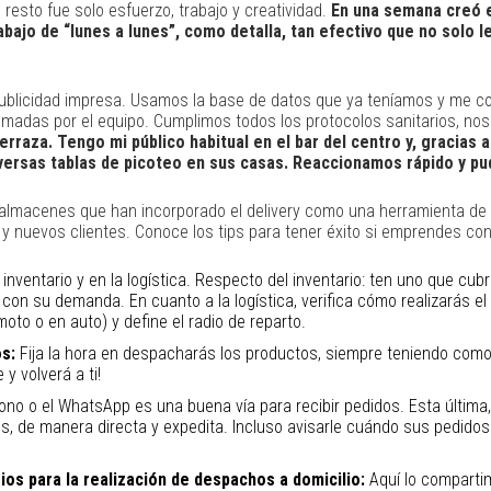
l resto fue solo esfuerzo, trabajo y creatividad.
En una semana creó el
bajo de “lunes a lunes”, como detalla, tan efectivo que no solo l
y publicidad impresa. Usamos la base de datos que ya teníamos y me 
madas por el equipo. Cumplimos todos los protocolos sanitarios, nos 
erraza. Tengo mi público habitual en el bar del centro y, gracias al
versas tablas de picoteo en sus casas. Reaccionamos rápido y pud
 almacenes que han incorporado el delivery como una herramienta d
 y nuevos clientes. Conoce los tips para tener éxito si emprendes con
inventario y en la logística. Respecto del inventario: ten uno que cub
con su demanda. En cuanto a la logística, verifica cómo realizarás el t
moto o en auto) y define el radio de reparto.
os:
Fija la hora en despacharás los productos, siempre teniendo como
y volverá a ti!
fono o el WhatsApp es una buena vía para recibir pedidos. Esta última
os, de manera directa y expedita. Incluso avisarle cuándo sus pedidos 
ios para la realización de despachos a domicilio:
Aquí lo comparti