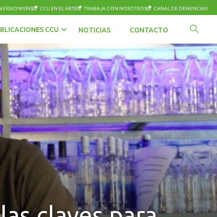
VERSIONISTAS
CCU EN EL ARTE
TRABAJA CON NOSOTROS
CANAL DE DENUNCIAS
BLICACIONES CCU
NOTICIAS
CONTACTO
as claves para