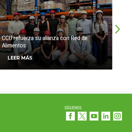
CCU 
CCU refuerza su alianza con Red de
dest
Alimentos
circ
LEER MÁS
L
SÍGUENOS