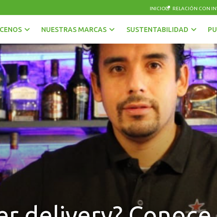
INICIO
RELACIÓN CON IN
CENOS
NUESTRAS MARCAS
SUSTENTABILIDAD
PU
AGUAS
OTRAS BEBIDAS
BEBIDAS CON GAS
PISCOS Y LICORES
CERVEZAS
SIDRA
ENERGÉTICAS Y DEPORTIVAS
VINOS Y ESPUMANTES
JUGOS, NÉCTARES Y BEBIDAS EN POLVO
r delivery? Conoce l