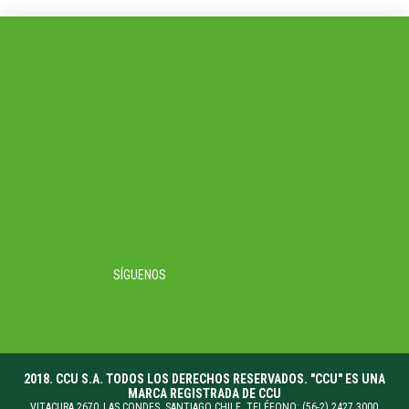
SÍGUENOS
2018. CCU S.A. TODOS LOS DERECHOS RESERVADOS. "CCU" ES UNA
MARCA REGISTRADA DE CCU
VITACURA 2670, LAS CONDES. SANTIAGO CHILE. TELÉFONO: (56-2) 2427 3000