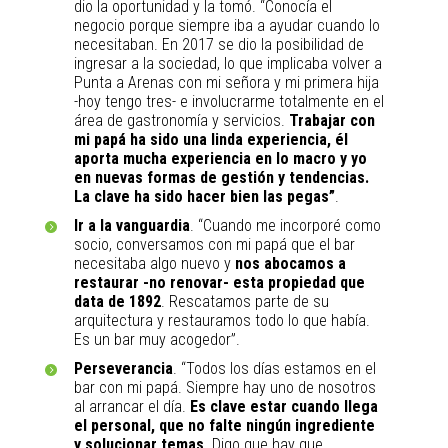
dio la oportunidad y la tomó. “Conocía el
negocio porque siempre iba a ayudar cuando lo
necesitaban. En 2017 se dio la posibilidad de
ingresar a la sociedad, lo que implicaba volver a
Punta a Arenas con mi señora y mi primera hija
-hoy tengo tres- e involucrarme totalmente en el
área de gastronomía y servicios.
Trabajar con
mi papá ha sido una linda experiencia, él
aporta mucha experiencia en lo macro y yo
en nuevas formas de gestión y tendencias.
La clave ha sido hacer bien las pegas”
.
Ir a la vanguardia
. “Cuando me incorporé como
socio, conversamos con mi papá que el bar
necesitaba algo nuevo y
nos abocamos a
restaurar -no renovar- esta propiedad que
data de 1892
. Rescatamos parte de su
arquitectura y restauramos todo lo que había.
Es un bar muy acogedor”.
Perseverancia
. “Todos los días estamos en el
bar con mi papá. Siempre hay uno de nosotros
al arrancar el día.
Es clave estar cuando llega
el personal, que no falte ningún ingrediente
y solucionar temas
. Digo que hay que