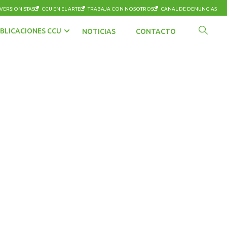
VERSIONISTAS
CCU EN EL ARTE
TRABAJA CON NOSOTROS
CANAL DE DENUNCIAS
BLICACIONES CCU
NOTICIAS
CONTACTO