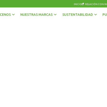
INICIO
RELACIÓN CON IN
CENOS
NUESTRAS MARCAS
SUSTENTABILIDAD
PU
AGUAS
OTRAS BEBIDAS
BEBIDAS CON GAS
PISCOS Y LICORES
CERVEZAS
SIDRA
ENERGÉTICAS Y DEPORTIVAS
VINOS Y ESPUMANTES
JUGOS, NÉCTARES Y BEBIDAS EN POLVO