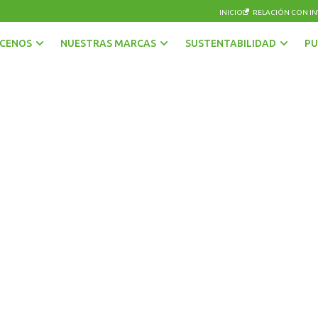
INICIO
RELACIÓN CON IN
CENOS
NUESTRAS MARCAS
SUSTENTABILIDAD
PU
AGUAS
OTRAS BEBIDAS
BEBIDAS CON GAS
PISCOS Y LICORES
CERVEZAS
SIDRA
ENERGÉTICAS Y DEPORTIVAS
VINOS Y ESPUMANTES
JUGOS, NÉCTARES Y BEBIDAS EN POLVO