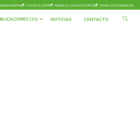
VERSIONISTAS
CCU EN EL ARTE
TRABAJA CON NOSOTROS
CANAL DE DENUNCIAS
BLICACIONES CCU
NOTICIAS
CONTACTO