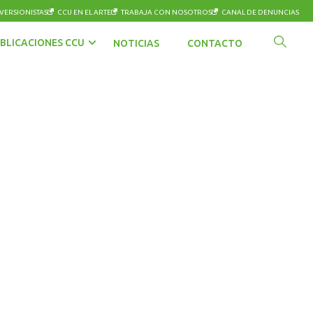
VERSIONISTAS
CCU EN EL ARTE
TRABAJA CON NOSOTROS
CANAL DE DENUNCIAS
BLICACIONES CCU
NOTICIAS
CONTACTO