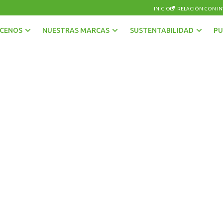
INICIO
RELACIÓN CON IN
CENOS
NUESTRAS MARCAS
SUSTENTABILIDAD
PU
AGUAS
OTRAS BEBIDAS
BEBIDAS CON GAS
PISCOS Y LICORES
CERVEZAS
SIDRA
ENERGÉTICAS Y DEPORTIVAS
VINOS Y ESPUMANTES
JUGOS, NÉCTARES Y BEBIDAS EN POLVO