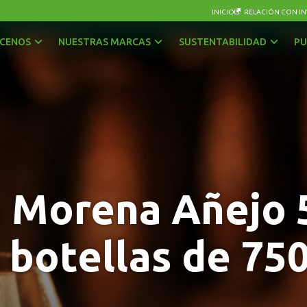
INICIO
RELACIÓN CON IN
CENOS
NUESTRAS MARCAS
SUSTENTABILIDAD
PU
AGUAS
OTRAS BEBIDAS
BEBIDAS CON GAS
PISCOS Y LICORES
CERVEZAS
SIDRA
ENERGÉTICAS Y DEPORTIVAS
VINOS Y ESPUMANTES
a Morena Añejo 
JUGOS, NÉCTARES Y BEBIDAS EN POLVO
6 botellas de 750