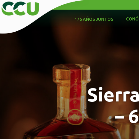
CONÓ
175 AÑOS JUNTOS
Sierr
– 