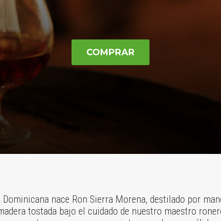
COMPRAR
 Dominicana nace Ron Sierra Morena, destilado por man
madera tostada bajo el cuidado de nuestro maestro roner