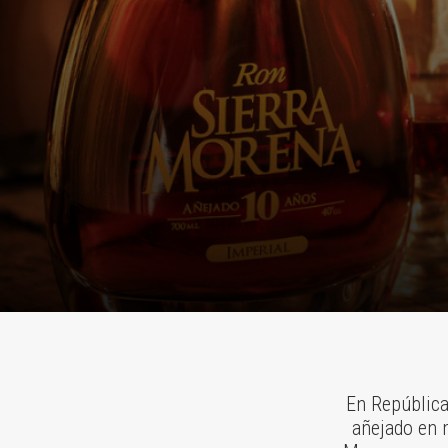
En República
añejado en 