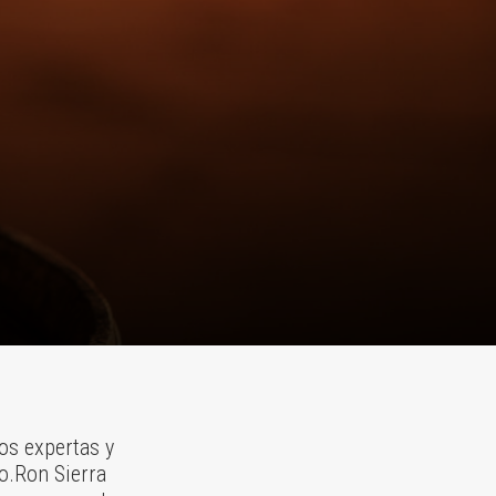
os expertas y
o.Ron Sierra