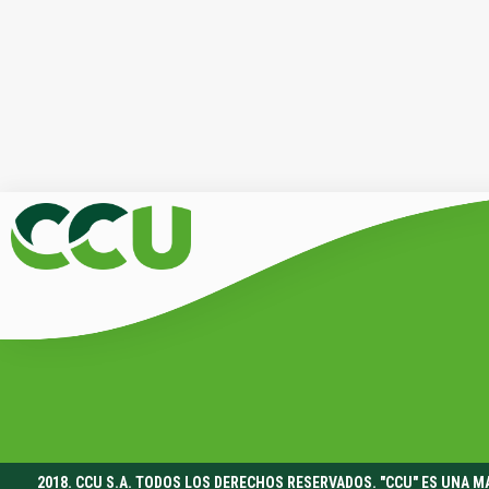
2018. CCU S.A. TODOS LOS DERECHOS RESERVADOS. "CCU" ES UNA 