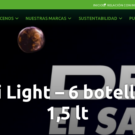
INICIO
RELACIÓN CON IN
CENOS
NUESTRAS MARCAS
SUSTENTABILIDAD
PU
AGUAS
OTRAS BEBIDAS
BEBIDAS CON GAS
PISCOS Y LICORES
CERVEZAS
SIDRA
ENERGÉTICAS Y DEPORTIVAS
VINOS Y ESPUMANTES
 Light – 6 botel
JUGOS, NÉCTARES Y BEBIDAS EN POLVO
1,5 lt