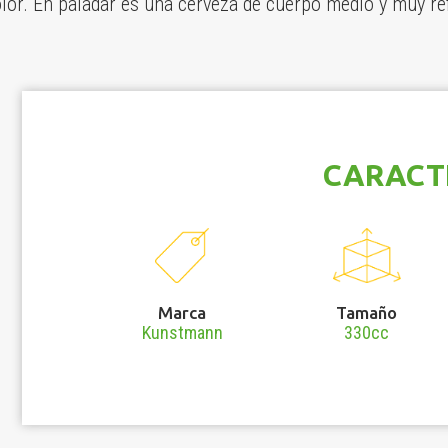
olor. En paladar es una cerveza de cuerpo medio y muy re
CARACT
Marca
Tamaño
Kunstmann
330cc