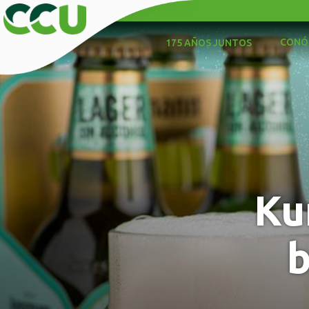
CONÓ
175 AÑOS JUNTOS
Ku
b