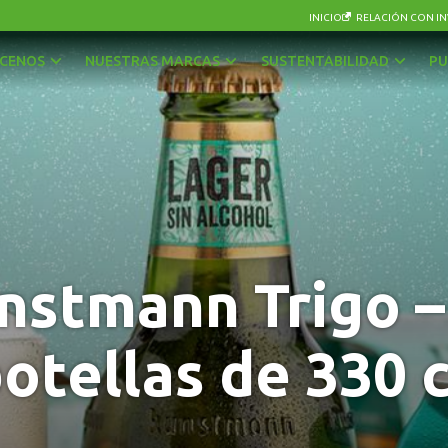
INICIO
RELACIÓN CON IN
CENOS
NUESTRAS MARCAS
SUSTENTABILIDAD
PU
AGUAS
OTRAS BEBIDAS
BEBIDAS CON GAS
PISCOS Y LICORES
CERVEZAS
SIDRA
ENERGÉTICAS Y DEPORTIVAS
VINOS Y ESPUMANTES
nstmann Trigo –
JUGOS, NÉCTARES Y BEBIDAS EN POLVO
otellas de 330 