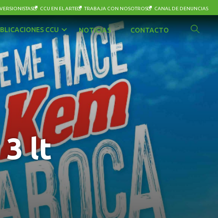
VERSIONISTAS
CCU EN EL ARTE
TRABAJA CON NOSOTROS
CANAL DE DENUNCIAS
BLICACIONES CCU
NOTICIAS
CONTACTO
3 lt