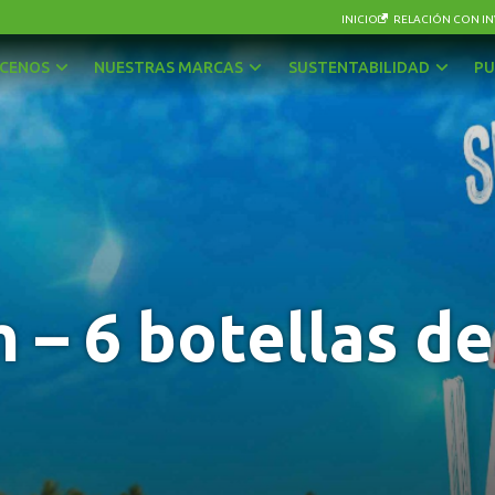
INICIO
RELACIÓN CON IN
CENOS
NUESTRAS MARCAS
SUSTENTABILIDAD
PU
AGUAS
OTRAS BEBIDAS
BEBIDAS CON GAS
PISCOS Y LICORES
CERVEZAS
SIDRA
ENERGÉTICAS Y DEPORTIVAS
VINOS Y ESPUMANTES
 – 6 botellas de 
JUGOS, NÉCTARES Y BEBIDAS EN POLVO