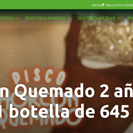
INICIO
RELACIÓN CON IN
CENOS
NUESTRAS MARCAS
SUSTENTABILIDAD
PU
AGUAS
OTRAS BEBIDAS
BEBIDAS CON GAS
PISCOS Y LICORES
CERVEZAS
SIDRA
ENERGÉTICAS Y DEPORTIVAS
VINOS Y ESPUMANTES
n Quemado 2 añ
JUGOS, NÉCTARES Y BEBIDAS EN POLVO
1 botella de 645