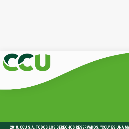
2018. CCU S.A. TODOS LOS DERECHOS RESERVADOS. "CCU" ES UNA 