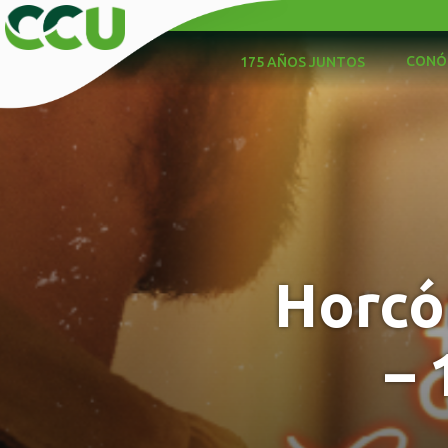
CONÓ
175 AÑOS JUNTOS
Horcó
– 