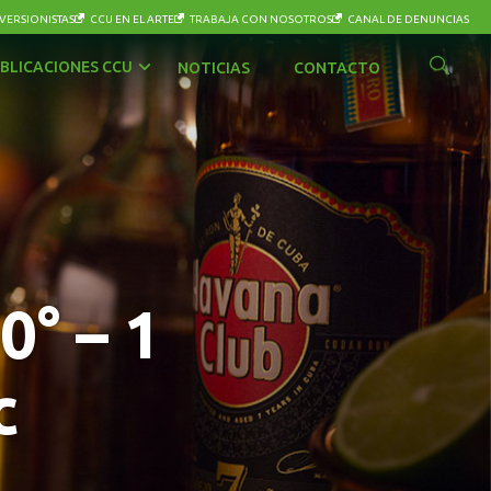
VERSIONISTAS
CCU EN EL ARTE
TRABAJA CON NOSOTROS
CANAL DE DENUNCIAS
BLICACIONES CCU
NOTICIAS
CONTACTO
0° – 1
c