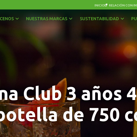
INICIO
RELACIÓN CON IN
CENOS
NUESTRAS MARCAS
SUSTENTABILIDAD
PU
AGUAS
OTRAS BEBIDAS
BEBIDAS CON GAS
PISCOS Y LICORES
CERVEZAS
SIDRA
ENERGÉTICAS Y DEPORTIVAS
VINOS Y ESPUMANTES
a Club 3 años 4
JUGOS, NÉCTARES Y BEBIDAS EN POLVO
botella de 750 c