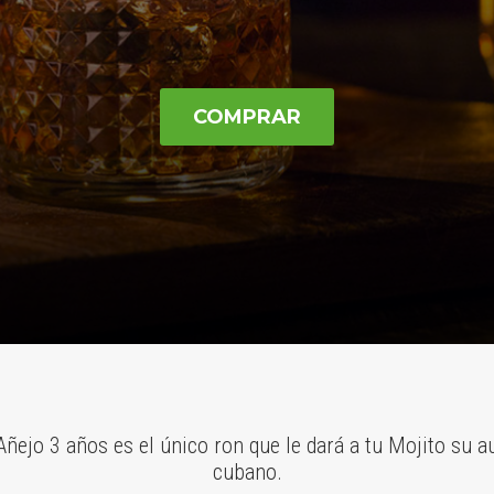
COMPRAR
ñejo 3 años es el único ron que le dará a tu Mojito su a
cubano.