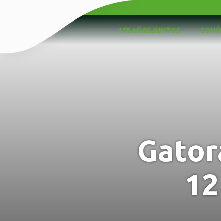
CONÓ
175 AÑOS JUNTOS
Gator
12