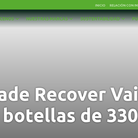
INICIO
RELACIÓN CON IN
CENOS
NUESTRAS MARCAS
SUSTENTABILIDAD
PU
AGUAS
OTRAS BEBIDAS
BEBIDAS CON GAS
PISCOS Y LICORES
CERVEZAS
SIDRA
ENERGÉTICAS Y DEPORTIVAS
VINOS Y ESPUMANTES
ade Recover Vain
JUGOS, NÉCTARES Y BEBIDAS EN POLVO
 botellas de 330