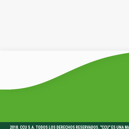
2018. CCU S.A. TODOS LOS DERECHOS RESERVADOS. "CCU" ES UNA 