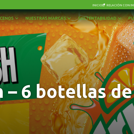
INICIO
RELACIÓN CON IN
CENOS
NUESTRAS MARCAS
SUSTENTABILIDAD
PU
AGUAS
OTRAS BEBIDAS
BEBIDAS CON GAS
PISCOS Y LICORES
CERVEZAS
SIDRA
ENERGÉTICAS Y DEPORTIVAS
VINOS Y ESPUMANTES
 – 6 botellas de 
JUGOS, NÉCTARES Y BEBIDAS EN POLVO