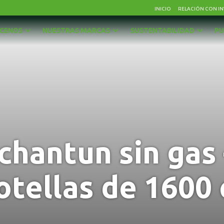
INICIO
RELACIÓN CON IN
CENOS
NUESTRAS MARCAS
SUSTENTABILIDAD
PU
AGUAS
OTRAS BEBIDAS
BEBIDAS CON GAS
PISCOS Y LICORES
CERVEZAS
SIDRA
ENERGÉTICAS Y DEPORTIVAS
VINOS Y ESPUMANTES
chantun sin gas 
JUGOS, NÉCTARES Y BEBIDAS EN POLVO
otellas de 1600 