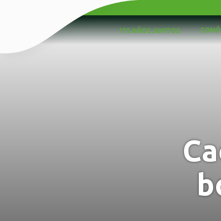
CONÓ
175 AÑOS JUNTOS
Ca
b