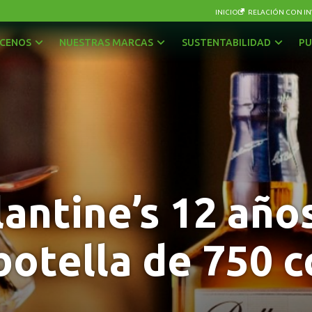
INICIO
RELACIÓN CON IN
CENOS
NUESTRAS MARCAS
SUSTENTABILIDAD
PU
AGUAS
OTRAS BEBIDAS
BEBIDAS CON GAS
PISCOS Y LICORES
CERVEZAS
SIDRA
ENERGÉTICAS Y DEPORTIVAS
VINOS Y ESPUMANTES
lantine’s 12 años
JUGOS, NÉCTARES Y BEBIDAS EN POLVO
botella de 750 c