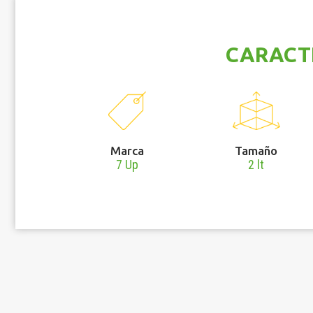
CARACT
Marca
Tamaño
7 Up
2 lt