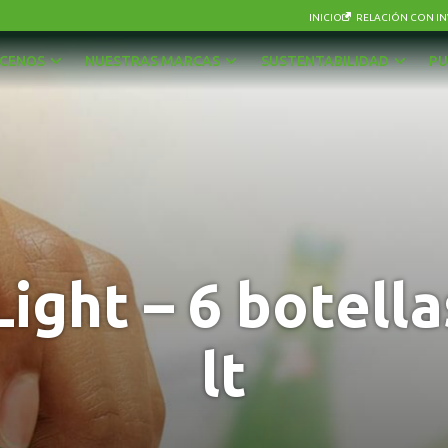
INICIO
RELACIÓN CON IN
CENOS
NUESTRAS MARCAS
SUSTENTABILIDAD
PU
AGUAS
OTRAS BEBIDAS
BEBIDAS CON GAS
PISCOS Y LICORES
CERVEZAS
SIDRA
ENERGÉTICAS Y DEPORTIVAS
VINOS Y ESPUMANTES
Light – 6 botella
JUGOS, NÉCTARES Y BEBIDAS EN POLVO
lt