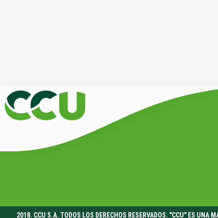
2018. CCU S.A. TODOS LOS DERECHOS RESERVADOS. "CCU" ES UNA 