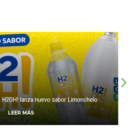
Ston
H2OH! lanza nuevo sabor Limonchelo
Sand
LEER MÁS
L