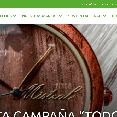
INICIO
RELACIÓN CON IN
CENOS
NUESTRAS MARCAS
SUSTENTABILIDAD
PU
AGUAS
OTRAS BEBIDAS
BEBIDAS CON GAS
PISCOS Y LICORES
CERVEZAS
SIDRA
ENERGÉTICAS Y DEPORTIVAS
VINOS Y ESPUMANTES
JUGOS, NÉCTARES Y BEBIDAS EN POLVO
TA CAMPAÑA “TOD