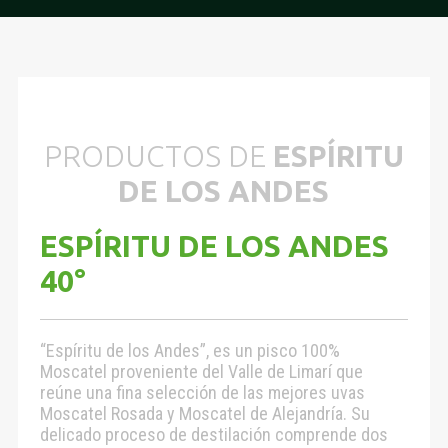
PRODUCTOS DE
ESPÍRITU
DE LOS ANDES
ESPÍRITU DE LOS ANDES
40°
“Espíritu de los Andes”, es un pisco 100%
Moscatel proveniente del Valle de Limarí que
reúne una fina selección de las mejores uvas
Moscatel Rosada y Moscatel de Alejandría. Su
delicado proceso de destilación comprende dos