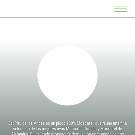
Espíritu de los Andes es un pisco 100% Moscatel, que reúne una fina
selección de las mejores uvas Moscatel Rosada y Moscatel de
Alejandría. Su delicado proceso de destilación comprende de dos