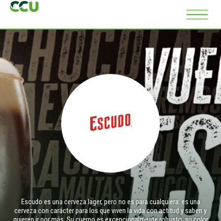
Escudo es una cerveza lager, pero no es para cualquiera: es una
cerveza con carácter para los que viven la vida con actitud y saben y
quieren ir por más. Su cuerpo es excepcionalmente robusto, su color