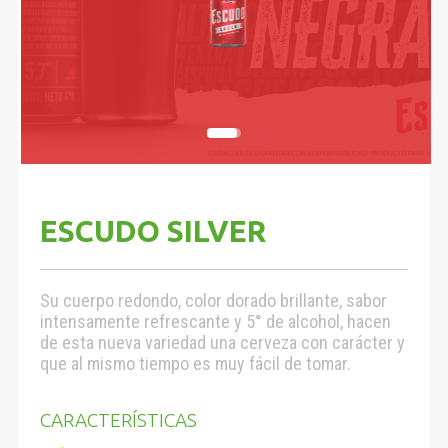
ESCUDO SILVER
Su cuerpo redondo, color dorado brillante, sabor
intensamente refrescante y 5° de alcohol, hacen
de esta nueva variedad una cerveza con carácter y
que al mismo tiempo es muy fácil de tomar.
CARACTERÍSTICAS