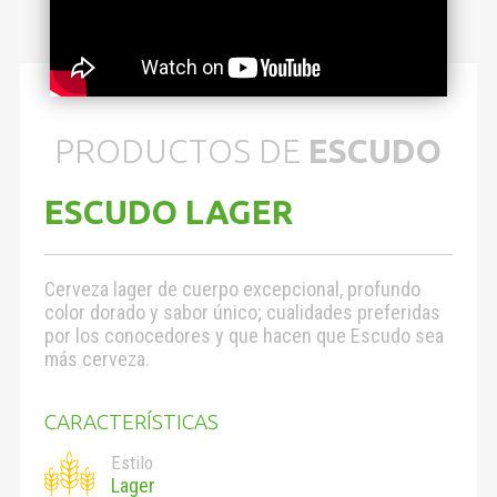
PRODUCTOS DE
ESCUDO
ESCUDO LAGER
Cerveza lager de cuerpo excepcional, profundo
color dorado y sabor único; cualidades preferidas
por los conocedores y que hacen que Escudo sea
más cerveza.
CARACTERÍSTICAS
Estilo
Lager