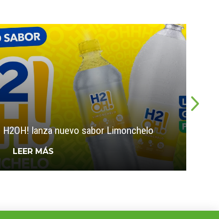
Ston
H2OH! lanza nuevo sabor Limonchelo
Sand
LEER MÁS
L