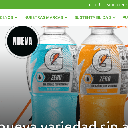
INICIO
RELACIÓN CON IN
CENOS
NUESTRAS MARCAS
SUSTENTABILIDAD
PU
AGUAS
OTRAS BEBIDAS
BEBIDAS CON GAS
PISCOS Y LICORES
CERVEZAS
SIDRA
ENERGÉTICAS Y DEPORTIVAS
VINOS Y ESPUMANTES
JUGOS, NÉCTARES Y BEBIDAS EN POLVO
nueva variedad sin 