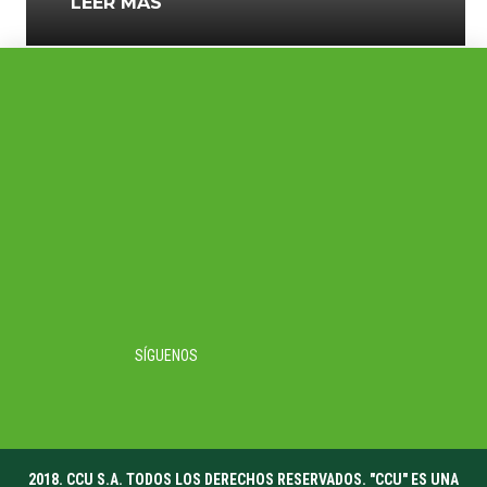
LEER MÁS
SÍGUENOS
2018. CCU S.A. TODOS LOS DERECHOS RESERVADOS. "CCU" ES UNA