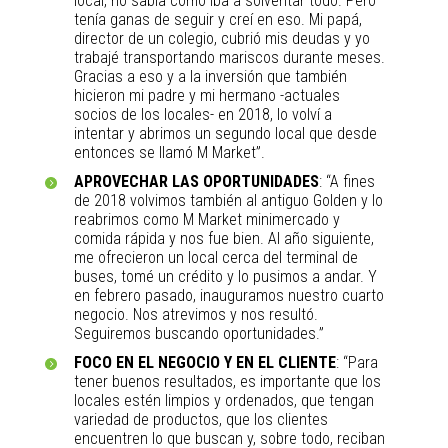
local, no sabía cómo iba a solventar todo. Pero
tenía ganas de seguir y creí en eso. Mi papá,
director de un colegio, cubrió mis deudas y yo
trabajé transportando mariscos durante meses.
Gracias a eso y a la inversión que también
hicieron mi padre y mi hermano -actuales
socios de los locales- en 2018, lo volví a
intentar y abrimos un segundo local que desde
entonces se llamó M Market”.
APROVECHAR LAS OPORTUNIDADES
: “A fines
de 2018 volvimos también al antiguo Golden y lo
reabrimos como M Market minimercado y
comida rápida y nos fue bien. Al año siguiente,
me ofrecieron un local cerca del terminal de
buses, tomé un crédito y lo pusimos a andar. Y
en febrero pasado, inauguramos nuestro cuarto
negocio. Nos atrevimos y nos resultó.
Seguiremos buscando oportunidades.”
FOCO EN EL NEGOCIO Y EN EL CLIENTE
: “Para
tener buenos resultados, es importante que los
locales estén limpios y ordenados, que tengan
variedad de productos, que los clientes
encuentren lo que buscan y, sobre todo, reciban