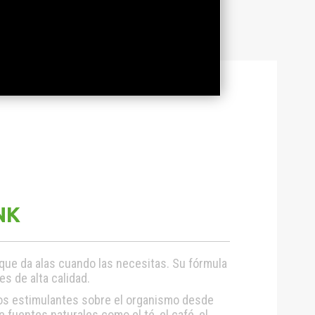
NK
 que da alas cuando las necesitas. Su fórmula
s de alta calidad.
tos estimulantes sobre el organismo desde
 fuentes naturales como el té, el café, el