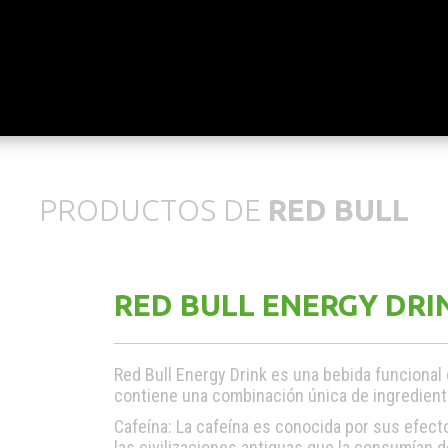
PRODUCTOS DE
RED BULL
RED BULL ENERGY DRI
Red Bull Energy Drink es una bebida funcional
contiene una combinación única de ingrediente
Cafeína: La cafeína es conocida por sus efec
las civilizaciones antiguas que la consumían de