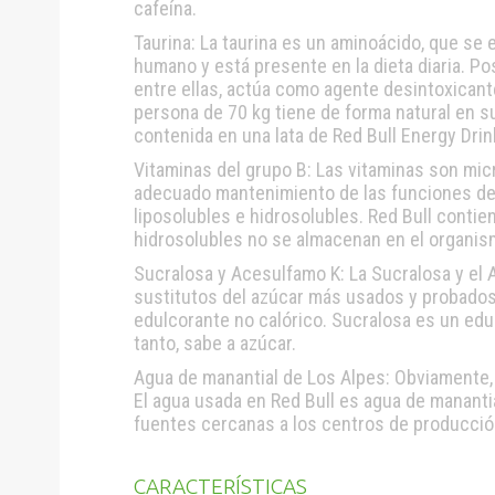
cafeína.
Taurina: La taurina es un aminoácido, que se
humano y está presente en la dieta diaria. Po
entre ellas, actúa como agente desintoxicant
persona de 70 kg tiene de forma natural en su
contenida en una lata de Red Bull Energy Drin
Vitaminas del grupo B: Las vitaminas son mi
adecuado mantenimiento de las funciones del
liposolubles e hidrosolubles. Red Bull contie
hidrosolubles no se almacenan en el organis
Sucralosa y Acesulfamo K: La Sucralosa y el
sustitutos del azúcar más usados y probados
edulcorante no calórico. Sucralosa es un edu
tanto, sabe a azúcar.
Agua de manantial de Los Alpes: Obviamente, e
El agua usada en Red Bull es agua de manantia
fuentes cercanas a los centros de producción
CARACTERÍSTICAS