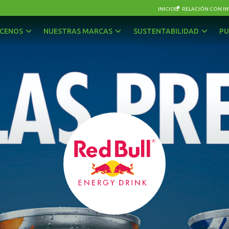
INICIO
RELACIÓN CON IN
CENOS
NUESTRAS MARCAS
SUSTENTABILIDAD
PU
AGUAS
OTRAS BEBIDAS
BEBIDAS CON GAS
PISCOS Y LICORES
CERVEZAS
SIDRA
ENERGÉTICAS Y DEPORTIVAS
VINOS Y ESPUMANTES
JUGOS, NÉCTARES Y BEBIDAS EN POLVO