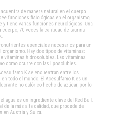
 encuentra de manera natural en el cuerpo
see funciones fisiológicas en el organismo,
e y tiene varias funciones neurológicas. Una
 cuerpo, 70 veces la cantidad de taurina
k.
cronutrientes esenciales necesarios para un
 organismo. Hay dos tipos de vitaminas:
ne vitaminas hidrosolubles. Las vitaminas
mo como ocurre con las liposolubles.
 Acesulfamo K se encuentran entre los
 en todo el mundo. El Acesulfamo K es un
lcorante no calórico hecho de azúcar, por lo
l agua es un ingrediente clave del Red Bull.
l de la más alta calidad, que procede de
 en Austria y Suiza.