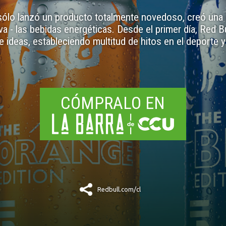
sólo lanzó un producto totalmente novedoso, creó una
- las bebidas energéticas. Desde el primer día, Red Bu
 ideas, estableciendo multitud de hitos en el deporte y 
CÓMPRALO EN
Redbull.com/cl